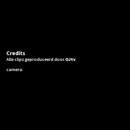
Credits
Alle clips geproduceerd door
OJtv
camera:
Adri Schrover
Stef Tijdink
Jan Willem Looze
geluid:
Fokke van Saane