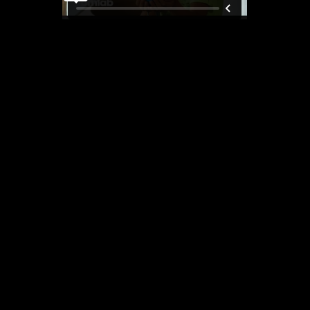
Promo Omlab voor prijsvraag 2022
3D-printen met grondstoffen uit riool- en
drinkwaterzuivering:
Omlab moest dit uitleggen in 40 seconden en worstelde
met de hoeveelheid tekst. Ik coachte hen richting een
haalbaar en helder verhaal, dat zij zelf in beeld konden
brengen. Opname van beeld en geluid begeleidde ik op
afstand (Arnhem – Amsterdam). Zo bleven de kosten
voor de start-up beperkt en het resultaat toch goed.
Met hun materiaalconcept ondersteund door de video,
won Omlab de publieksjury van de Gelderse Circulaire
Innovatie Top 20.