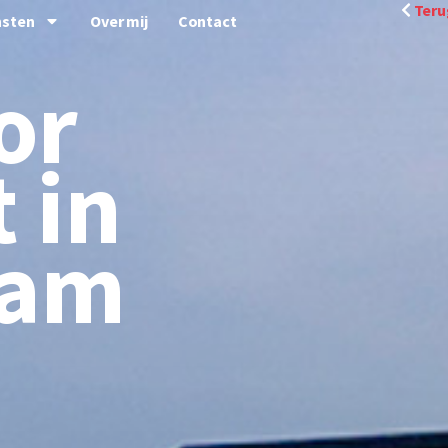
Teru
nsten
Over mij
Contact
or
 in
dam