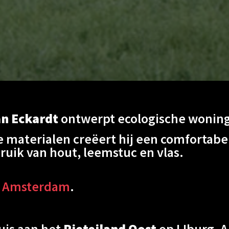
an Eckardt
ontwerpt ecologische woninge
e materialen creëert hij een comfortabe
ruik van hout, leemstuc en vlas.
n
Amsterdam
.
huis aan het
Rieteiland Oost
op IJburg, 