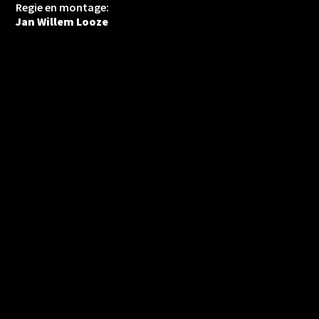
Regie en montage:
Jan Willem Looze
VORIGE
VOLGENDE
Heartbreakers – The Houdini’s (2007)
Dat mocht niet verloren gaan (2014)